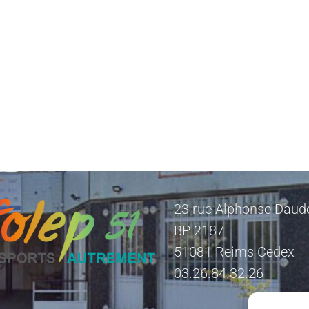
23 rue Alphonse Daud
BP 2187
51081 Reims Cedex
03.26.84.32.26